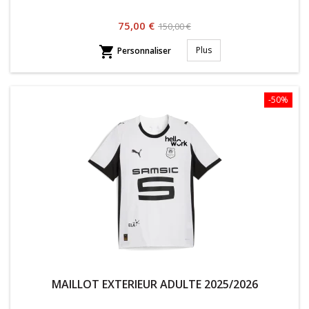
Prix
Prix
75,00 €
150,00 €
habituel

Plus
Personnaliser
-50%
MAILLOT EXTERIEUR ADULTE 2025/2026