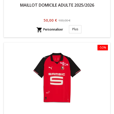
MAILLOT DOMICILE ADULTE 2025/2026
Prix
Prix
50,00 €
100,00 €
habituel

Plus
Personnaliser
-50%