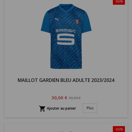
-66%
MAILLOT GARDIEN BLEU ADULTE 2023/2024
Prix
Prix
30,00 €
90,00 €
habituel

Plus
Ajouter au panier
-66%