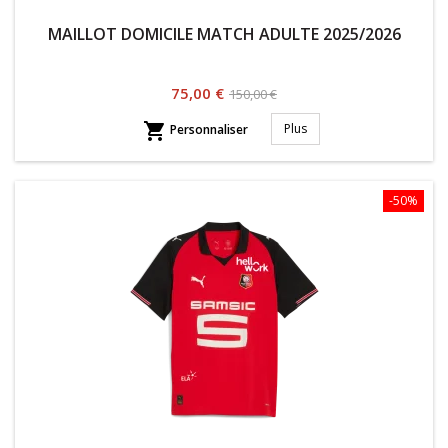
MAILLOT DOMICILE MATCH ADULTE 2025/2026
Prix
Prix
75,00 €
150,00 €
habituel

Plus
Personnaliser
-50%