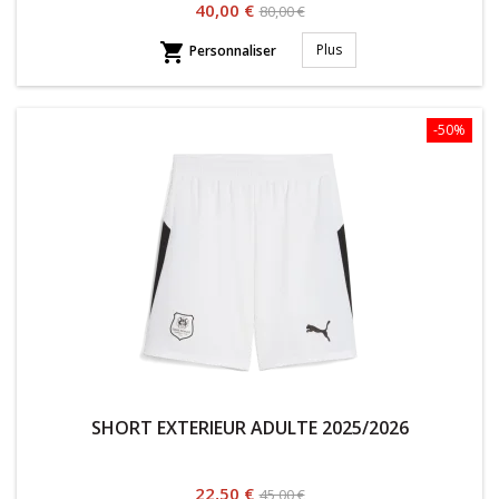
Prix
Prix
40,00 €
80,00 €
habituel

Plus
Personnaliser
-50%
SHORT EXTERIEUR ADULTE 2025/2026
Prix
Prix
22,50 €
45,00 €