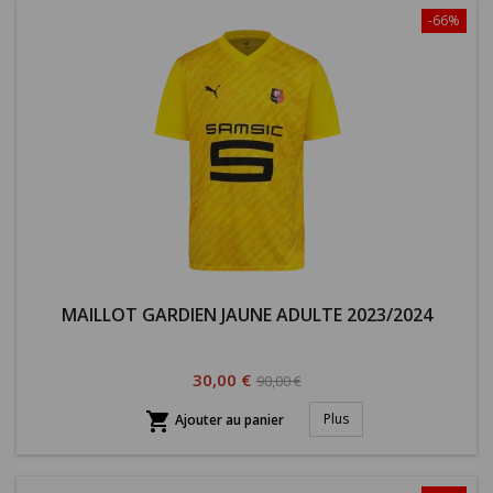
-66%
MAILLOT GARDIEN JAUNE ADULTE 2023/2024
Prix
Prix
30,00 €
90,00 €
habituel

Plus
Ajouter au panier