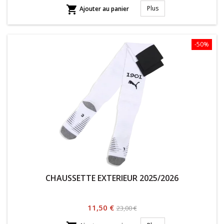
habituel

Plus
Ajouter au panier
-50%
CHAUSSETTE EXTERIEUR 2025/2026
Prix
Prix
11,50 €
23,00 €
habituel