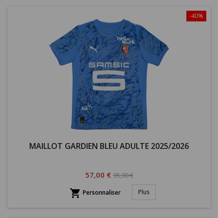
-40%
MAILLOT GARDIEN BLEU ADULTE 2025/2026
Prix
Prix
57,00 €
95,00 €
habituel

Plus
Personnaliser