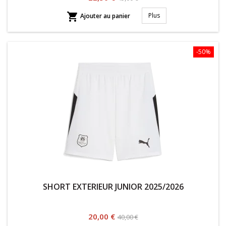
habituel

Plus
Ajouter au panier
-50%
SHORT EXTERIEUR JUNIOR 2025/2026
Prix
Prix
20,00 €
40,00 €