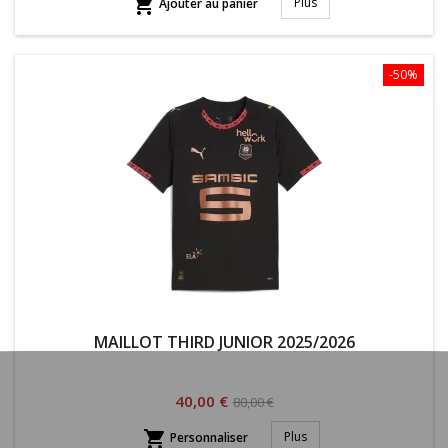

Plus
Ajouter au panier
-50%
MAILLOT THIRD JUNIOR 2025/2026
Prix
Prix
40,00 €
80,00 €
habituel

Plus
Personnaliser