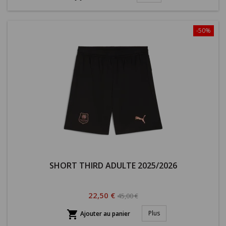
-50%
SHORT THIRD ADULTE 2025/2026
Prix
Prix
22,50 €
45,00 €
habituel

Plus
Ajouter au panier