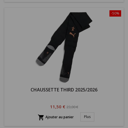
-50%
CHAUSSETTE THIRD 2025/2026
Prix
Prix
11,50 €
23,00 €
habituel

Plus
Ajouter au panier