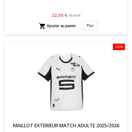
Prix
Prix
22,50 €
45,00 €
habituel

Plus
Ajouter au panier
-50%
MAILLOT EXTERIEUR MATCH ADULTE 2025/2026