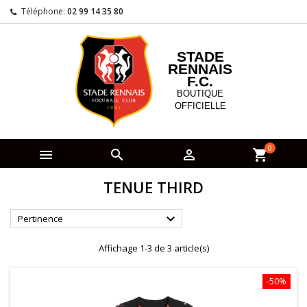
Téléphone:
02 99 14 35 80
STADE
RENNAIS
F.C.
BOUTIQUE
OFFICIELLE
0



shopping_cart
TENUE THIRD

Pertinence
Affichage 1-3 de 3 article(s)
-50%