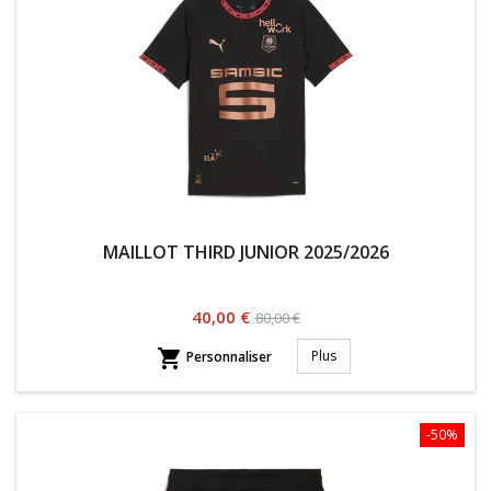
MAILLOT THIRD JUNIOR 2025/2026
Prix
Prix
40,00 €
80,00 €
habituel

Plus
Personnaliser
-50%