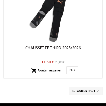
CHAUSSETTE THIRD 2025/2026
Prix
Prix
11,50 €
23,00 €
habituel

Plus
Ajouter au panier
RETOUR EN HAUT
