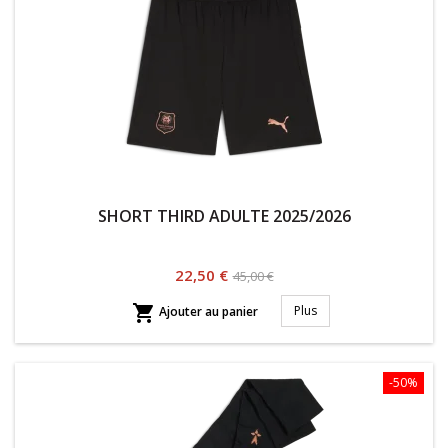
SHORT THIRD ADULTE 2025/2026
Prix
Prix
22,50 €
45,00 €
habituel

Plus
Ajouter au panier
-50%