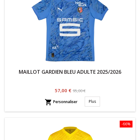
MAILLOT GARDIEN BLEU ADULTE 2025/2026
Prix
Prix
57,00 €
95,00 €
habituel

Plus
Personnaliser
-66%