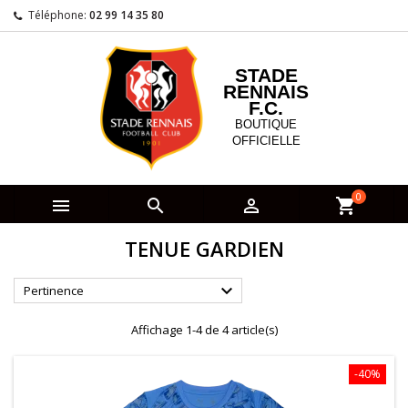
Téléphone:
02 99 14 35 80
STADE
RENNAIS
F.C.
BOUTIQUE
OFFICIELLE
0



shopping_cart
TENUE GARDIEN

Pertinence
Affichage 1-4 de 4 article(s)
-40%