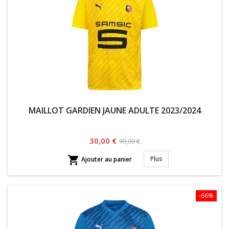
MAILLOT GARDIEN JAUNE ADULTE 2023/2024
Prix
Prix
30,00 €
90,00 €
habituel

Plus
Ajouter au panier
-66%