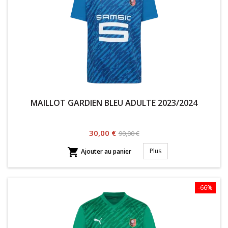
MAILLOT GARDIEN BLEU ADULTE 2023/2024
Prix
Prix
30,00 €
90,00 €
habituel

Plus
Ajouter au panier
-66%