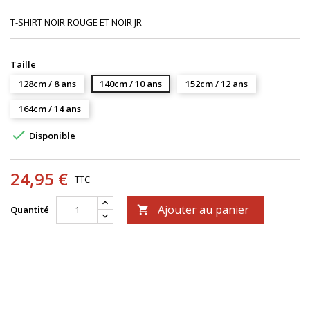
T-SHIRT NOIR ROUGE ET NOIR JR
Taille
128cm / 8 ans
140cm / 10 ans
152cm / 12 ans
164cm / 14 ans

Disponible
24,95 €
TTC
Ajouter au panier
Quantité
