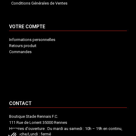
Conditions Générales de Ventes
VOTRE COMPTE
Informations personnelles
Retours produit
Commandes
INFORMATIONS


VOTRE COMPTE


CONTACT


CONTACT
Boutique Stade Rennais F.C.
111 Rue de Lorient 35000 Rennes
Horaires d'ouverture : Du mardi au samedi : 10h – 19h en continu,
Dimanche/Lundi : fermé