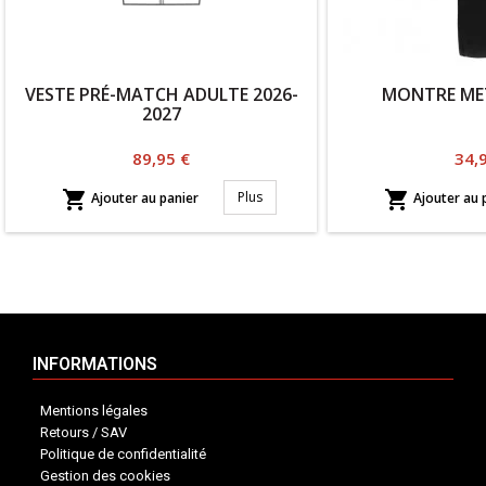
VESTE PRÉ-MATCH ADULTE 2026-
MONTRE ME
2027
Prix
Prix
89,95 €
34,


Plus
Ajouter au panier
Ajouter au 
INFORMATIONS
Mentions légales
Retours / SAV
Politique de confidentialité
Gestion des cookies