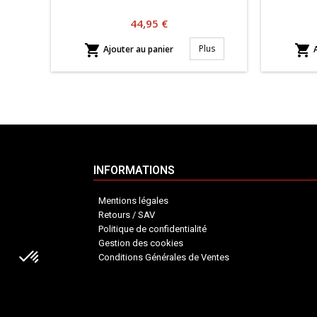
Prix
44,95 €


Plus
Ajouter au panier
A
INFORMATIONS
Mentions légales
Retours / SAV
Politique de confidentialité
Gestion des cookies
Conditions Générales de Ventes