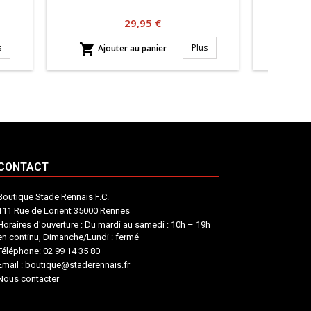
Prix
29,95 €


s
Plus
Ajouter au panier
Aj
CONTACT
Boutique Stade Rennais F.C.
111 Rue de Lorient 35000 Rennes
Horaires d'ouverture : Du mardi au samedi : 10h – 19h
en continu, Dimanche/Lundi : fermé
Téléphone: 02 99 14 35 80
Email : boutique@staderennais.fr
Nous contacter