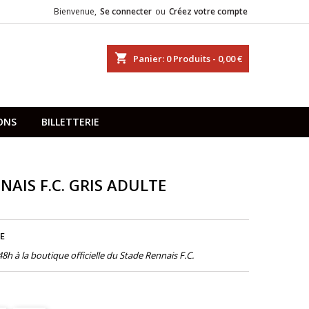
Bienvenue,
Se connecter
ou
Créez votre compte
shopping_cart
Panier:
0
Produits - 0,00 €
ONS
BILLETTERIE
NAIS F.C. GRIS ADULTE
E
s 48h à la boutique officielle du Stade Rennais F.C.