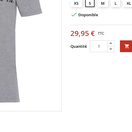
XS
S
M
L
XL

Disponible
29,95 €
TTC
Quantité
