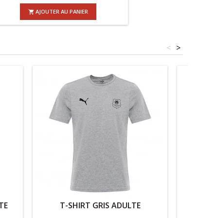
AJOUTER AU PANIER

<
>
TE
T-SHIRT GRIS ADULTE
T-SHI