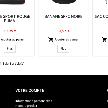
DE SPORT ROUGE
BANANE SRFC NOIRE
SAC C
PUMA
Prix
Prix
39,95 €
14,95 €



Ajouter au panier
Ajouter au panier
Plus
Plus
1-8 de 8 article(s)
VOTRE COMPTE
Informations personnelles
Retours produit