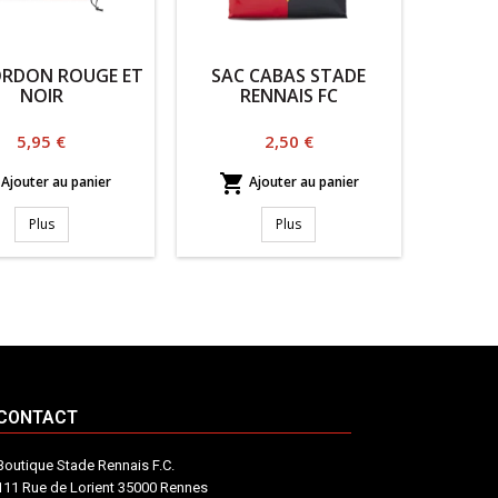
ORDON ROUGE ET
SAC CABAS STADE
NOIR
RENNAIS FC
Prix
Prix
5,95 €
2,50 €

Ajouter au panier
Ajouter au panier
Plus
Plus
CONTACT
Boutique Stade Rennais F.C.
111 Rue de Lorient 35000 Rennes