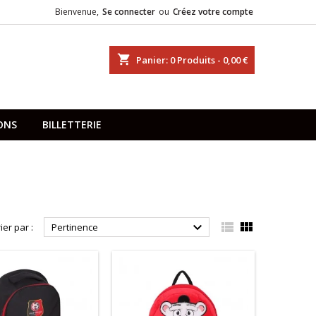
Bienvenue,
Se connecter
ou
Créez votre compte
shopping_cart
Panier:
0
Produits - 0,00 €
ONS
BILLETTERIE



ier par :
Pertinence