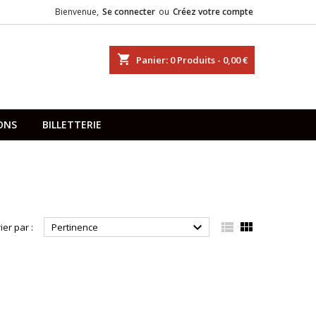
Bienvenue,
Se connecter
ou
Créez votre compte
shopping_cart
Panier:
0
Produits - 0,00 €
ONS
BILLETTERIE



ier par :
Pertinence