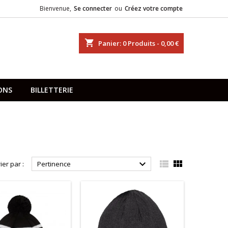
Bienvenue,
Se connecter
ou
Créez votre compte
shopping_cart
Panier:
0
Produits - 0,00 €
ONS
BILLETTERIE



ier par :
Pertinence