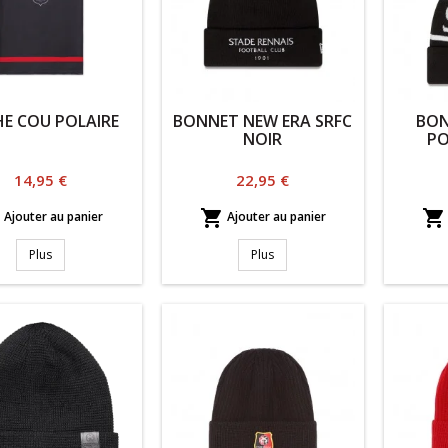
E COU POLAIRE
BONNET NEW ERA SRFC
BON
NOIR
P
Prix
Prix
14,95 €
22,95 €



Ajouter au panier
Ajouter au panier
Plus
Plus