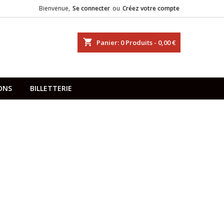
Bienvenue,
Se connecter
ou
Créez votre compte
shopping_cart
Panier:
0
Produits - 0,00 €
ONS
BILLETTERIE