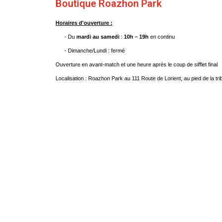
Boutique Roazhon Park
Horaires d'ouverture
:
- Du
mardi au samedi
:
10h – 19h
en continu
- Dimanche/Lundi : fermé
Ouverture en avant-match et une heure après le coup de sifflet final
Localisation : Roazhon Park au 111 Route de Lorient, au pied de la t