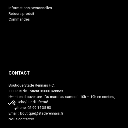
Informations personnelles
Retours produit
Commandes
INFORMATIONS


VOTRE COMPTE


CONTACT


CONTACT
Boutique Stade Rennais F.C.
111 Rue de Lorient 35000 Rennes
Horaires d'ouverture : Du mardi au samedi : 10h – 19h en continu,
Dimanche/Lundi : fermé
Téléphone: 02 99 14 35 80
Email : boutique@staderennais.fr
Nous contacter