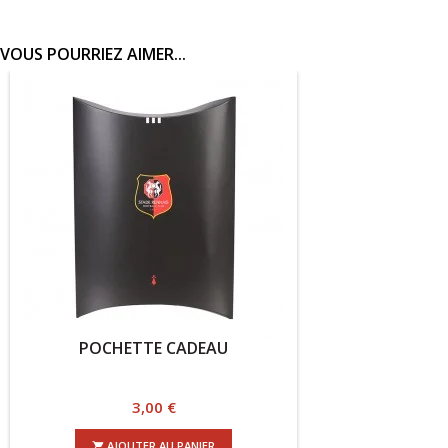
VOUS POURRIEZ AIMER...
POCHETTE CADEAU
Prix
3,00 €
AJOUTER AU PANIER
