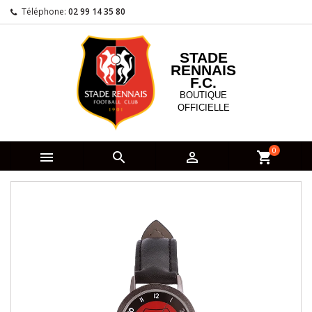
Téléphone:
02 99 14 35 80
STADE
RENNAIS
F.C.
BOUTIQUE
OFFICIELLE
0



shopping_cart