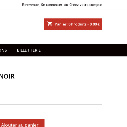
Bienvenue,
Se connecter
ou
Créez votre compte
shopping_cart
Panier:
0
Produits - 0,00 €
ONS
BILLETTERIE
NOIR
Ajouter au panier