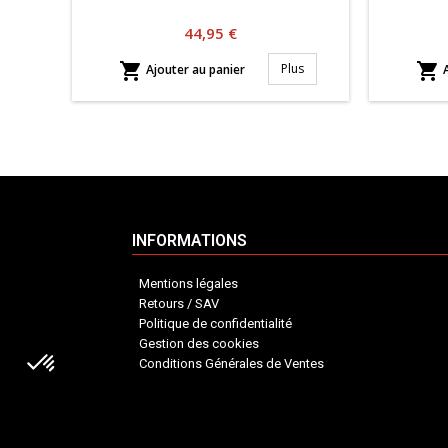
Prix
44,95 €


Plus
Ajouter au panier
A
INFORMATIONS
Mentions légales
Retours / SAV
Politique de confidentialité
Gestion des cookies
Conditions Générales de Ventes