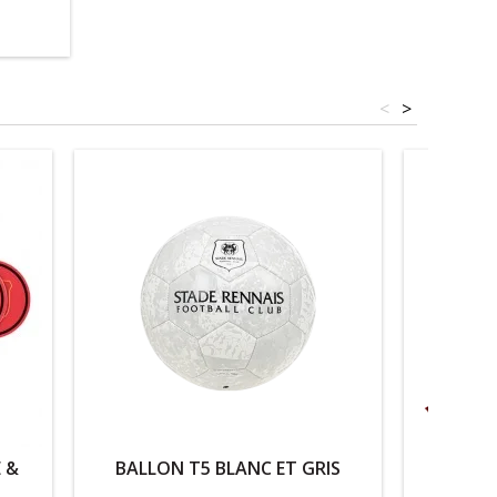
<
>
 &
BALLON T5 BLANC ET GRIS
ECHARPE