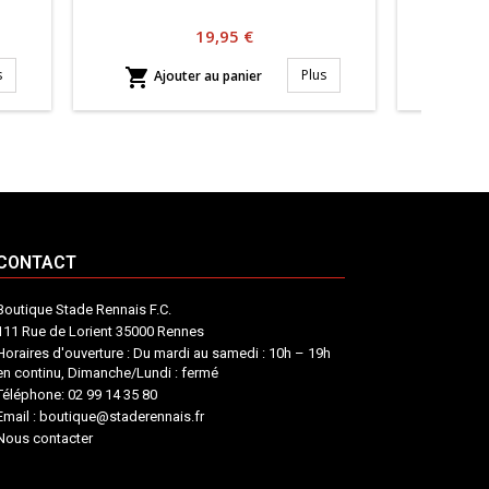
Prix
19,95 €


s
Plus
Ajouter au panier
Aj
CONTACT
Boutique Stade Rennais F.C.
111 Rue de Lorient 35000 Rennes
Horaires d'ouverture : Du mardi au samedi : 10h – 19h
en continu, Dimanche/Lundi : fermé
Téléphone: 02 99 14 35 80
Email : boutique@staderennais.fr
Nous contacter