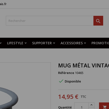
is.fr

LIFESTYLE
SUPPORTER
ACCESSOIRES
PROMOTI
MUG MÉTAL VINTA
Référence
10465

Disponible
14,95 €
TTC
Quantité
