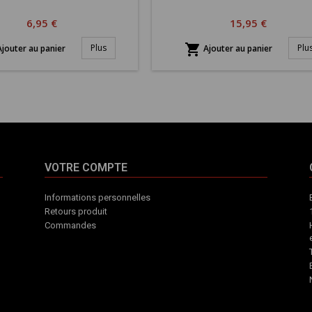
Prix
Prix
6,95 €
15,95 €

Plus
Plu
jouter au panier
Ajouter au panier
VOTRE COMPTE
Informations personnelles
Retours produit
Commandes
INFORMATIONS
VOTRE
CONTACT
COMPTE