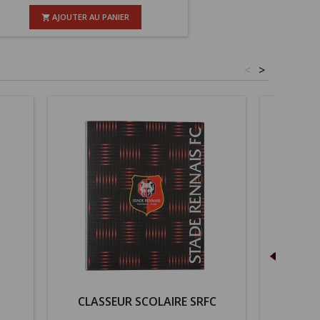
AJOUTER AU PANIER

<
>
CLASSEUR SCOLAIRE SRFC
ECHAR