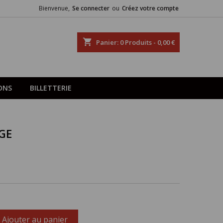
Bienvenue,
Se connecter
ou
Créez votre compte
shopping_cart
Panier:
0
Produits - 0,00 €
ONS
BILLETTERIE
GE
Ajouter au panier