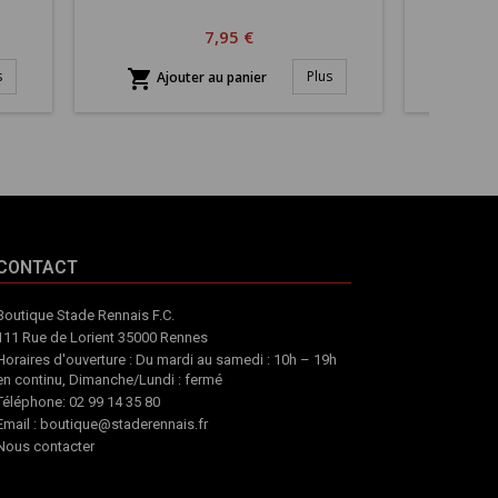
Prix
7,95 €


s
Plus
Ajouter au panier
Aj
CONTACT
Boutique Stade Rennais F.C.
111 Rue de Lorient 35000 Rennes
Horaires d'ouverture : Du mardi au samedi : 10h – 19h
en continu, Dimanche/Lundi : fermé
Téléphone: 02 99 14 35 80
Email : boutique@staderennais.fr
Nous contacter