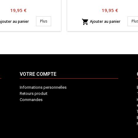
Prix
Prix
19,95 €
19,95 €

Plus
Plu
jouter au panier
Ajouter au panier
VOTRE COMPTE
Informations personnelles
Retours produit
Commandes
INFORMATIONS
VOTRE
CONTACT
COMPTE