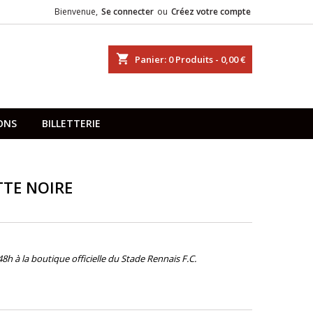
Bienvenue,
Se connecter
ou
Créez votre compte
shopping_cart
Panier:
0
Produits - 0,00 €
ONS
BILLETTERIE
TTE NOIRE
s 48h à la boutique officielle du Stade Rennais F.C.