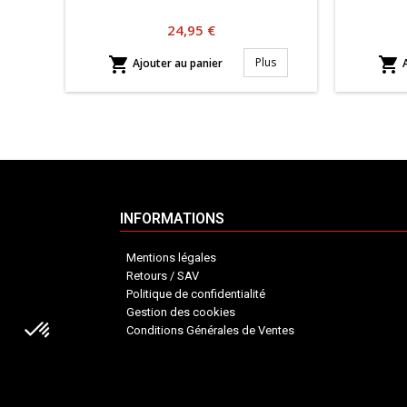
Prix
24,95 €


Plus
Ajouter au panier
A
INFORMATIONS
Mentions légales
Retours / SAV
Politique de confidentialité
Gestion des cookies
Conditions Générales de Ventes