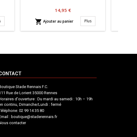
Prix
14,95 €


s
Plus
Ajouter au panier
Aj
CONTACT
Boutique Stade Rennais F.C.
111 Rue de Lorient 35000 Rennes
Horaires d'ouverture : Du mardi au samedi : 10h – 19h
en continu, Dimanche/Lundi : fermé
Téléphone: 02 99 14 35 80
Email : boutique@staderennais.fr
Nous contacter