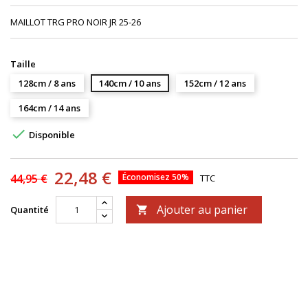
MAILLOT TRG PRO NOIR JR 25-26
Taille
128cm / 8 ans
140cm / 10 ans
152cm / 12 ans
164cm / 14 ans

Disponible
22,48 €
44,95 €
Économisez 50%
TTC
Ajouter au panier
Quantité
