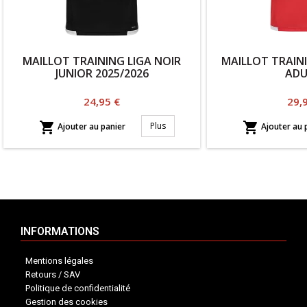
MAILLOT TRAINING LIGA NOIR
MAILLOT TRAIN
JUNIOR 2025/2026
ADU
Prix
Prix
24,95 €
29,


Plus
Ajouter au panier
Ajouter au 
INFORMATIONS
Mentions légales
Retours / SAV
Politique de confidentialité
Gestion des cookies