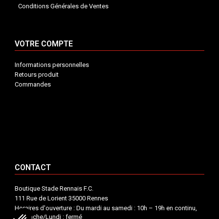
Conditions Générales de Ventes
VOTRE COMPTE
Informations personnelles
Retours produit
Commandes
INFORMATIONS


VOTRE COMPTE


CONTACT


CONTACT
Boutique Stade Rennais F.C.
111 Rue de Lorient 35000 Rennes
Horaires d'ouverture : Du mardi au samedi : 10h – 19h en continu,
Dimanche/Lundi : fermé