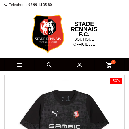
Téléphone:
02 99 14 35 80
STADE
RENNAIS
F.C.
BOUTIQUE
OFFICIELLE
0



shopping_cart
-50%