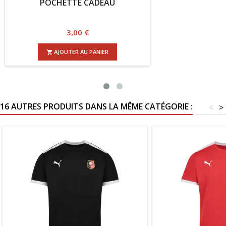
POCHETTE CADEAU
PUZ
Prix
3,00 €
AJOUTER AU PANIER

16 AUTRES PRODUITS DANS LA MÊME CATÉGORIE :
<
>