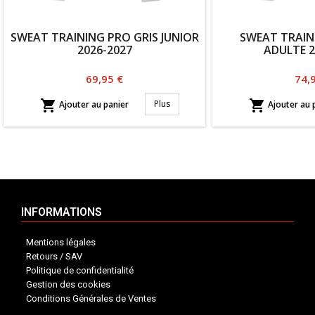
SWEAT TRAINING PRO GRIS JUNIOR
SWEAT TRAIN
2026-2027
ADULTE 2
Prix
Prix
69,95 €
74,


Plus
Ajouter au panier
Ajouter au 
INFORMATIONS
Mentions légales
Retours / SAV
Politique de confidentialité
Gestion des cookies
Conditions Générales de Ventes