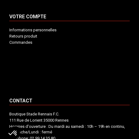
VOTRE COMPTE
Informations personnelles
Retours produit
Commandes
INFORMATIONS


VOTRE COMPTE


CONTACT


CONTACT
Boutique Stade Rennais F.C.
111 Rue de Lorient 35000 Rennes
Horaires d'ouverture : Du mardi au samedi : 10h – 19h en continu,
Dimanche/Lundi : fermé
Téléphone: 02 99 14 35 80