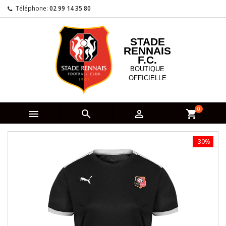
Téléphone:
02 99 14 35 80
STADE
RENNAIS
F.C.
BOUTIQUE
OFFICIELLE
0



shopping_cart
-30%