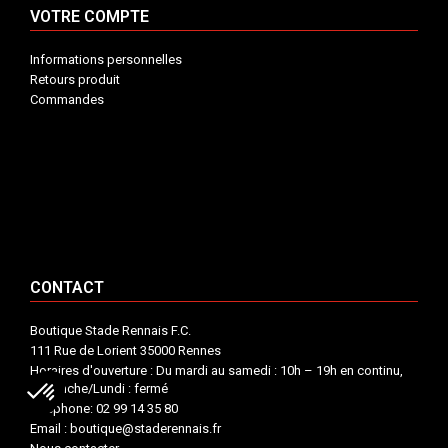
VOTRE COMPTE
Informations personnelles
Retours produit
Commandes
INFORMATIONS


VOTRE COMPTE


CONTACT


CONTACT
Boutique Stade Rennais F.C.
111 Rue de Lorient 35000 Rennes
Horaires d'ouverture : Du mardi au samedi : 10h – 19h en continu,
Dimanche/Lundi : fermé
Téléphone: 02 99 14 35 80
Email : boutique@staderennais.fr