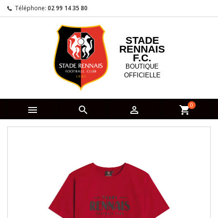
Téléphone:
02 99 14 35 80
STADE
RENNAIS
F.C.
BOUTIQUE
OFFICIELLE
0



shopping_cart