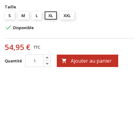
Taille
S
M
L
XL
XXL

Disponible
54,95 €
TTC
Ajouter au panier
Quantité
