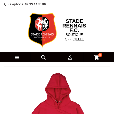
Téléphone:
02 99 14 35 80
STADE
RENNAIS
F.C.
BOUTIQUE
OFFICIELLE
0



shopping_cart