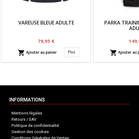
VAREUSE BLEUE ADULTE
PARKA TRAINI
ADU
Prix
Prix
79,95 €
149,


Plus
Ajouter au panier
Ajouter au 
INFORMATIONS
Mentions légales
Retours / SAV
Politique de confidentialité
Gestion des cookies
Conditions Générales de Ventes