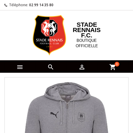
Téléphone:
02 99 14 35 80
STADE
RENNAIS
F.C.
BOUTIQUE
OFFICIELLE
0



shopping_cart