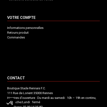
VOTRE COMPTE
Informations personnelles
Retours produit
Commandes
INFORMATIONS


VOTRE COMPTE


CONTACT


CONTACT
Boutique Stade Rennais F.C.
111 Rue de Lorient 35000 Rennes
Horaires d'ouverture : Du mardi au samedi : 10h – 19h en continu,
Dimanche/Lundi : fermé
Téléphone: 02 99 14 35 80