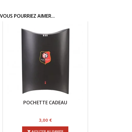
VOUS POURRIEZ AIMER...
POCHETTE CADEAU
Prix
3,00 €
AJOUTER AU PANIER
