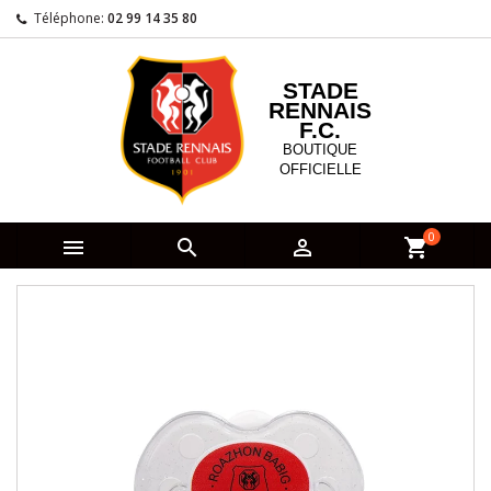
Téléphone:
02 99 14 35 80
STADE
RENNAIS
F.C.
BOUTIQUE
OFFICIELLE
0



shopping_cart