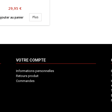
Prix
29,95 €
Plus
jouter au panier
VOTRE COMPTE
Informations personnelles
Retours produit
Commandes
INFORMATIONS
VOTRE
CONTACT
COMPTE