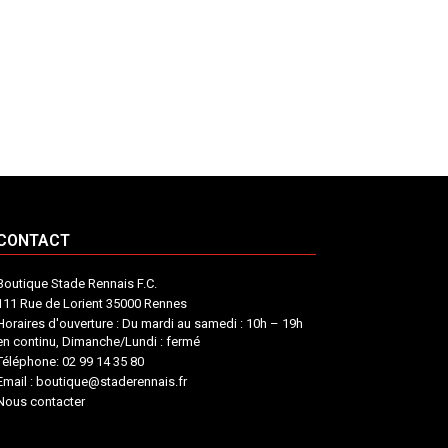
CONTACT
Boutique Stade Rennais F.C.
111 Rue de Lorient 35000 Rennes
Horaires d'ouverture : Du mardi au samedi : 10h – 19h
en continu, Dimanche/Lundi : fermé
Téléphone: 02 99 14 35 80
Email : boutique@staderennais.fr
Nous contacter