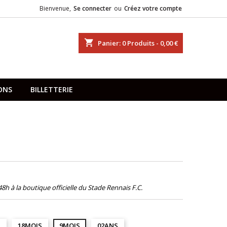
Bienvenue,
Se connecter
ou
Créez votre compte
shopping_cart
Panier:
0
Produits - 0,00 €
ONS
BILLETTERIE
s 48h à la boutique officielle du Stade Rennais F.C.
S
18MOIS
9MOIS
02ANS