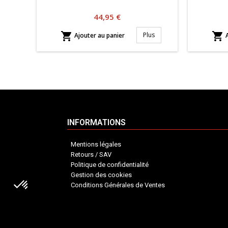
Prix
44,95 €


Plus
Ajouter au panier
A
INFORMATIONS
Mentions légales
Retours / SAV
Politique de confidentialité
Gestion des cookies
Conditions Générales de Ventes