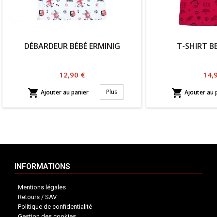
DÉBARDEUR BÉBÉ ERMINIG
T-SHIRT B
Prix
Prix
12,90 €
14,


Plus
Ajouter au panier
Ajouter au 
INFORMATIONS
Mentions légales
Retours / SAV
Politique de confidentialité
Gestion des cookies