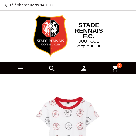
Téléphone:
02 99 14 35 80
STADE
RENNAIS
F.C.
BOUTIQUE
OFFICIELLE
0



shopping_cart