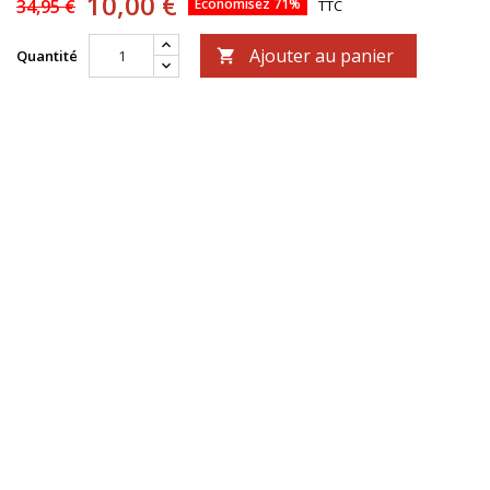
10,00 €
34,95 €
Économisez 71%
TTC
Ajouter au panier
Quantité
