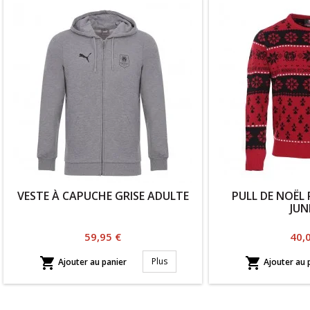
VESTE À CAPUCHE GRISE ADULTE
PULL DE NOËL
JUN
Prix
Prix
59,95 €
40,


Plus
Ajouter au panier
Ajouter au 