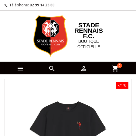
Téléphone:
02 99 14 35 80
STADE
RENNAIS
F.C.
BOUTIQUE
OFFICIELLE
0



shopping_cart
-71%