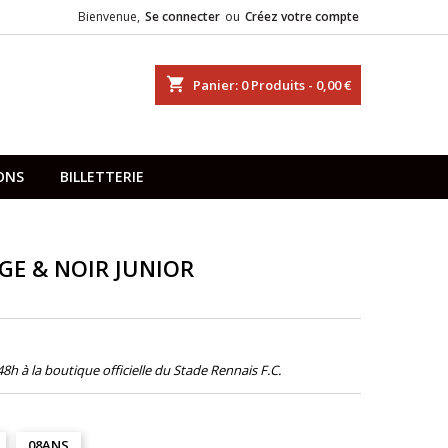
Bienvenue,
Se connecter
ou
Créez votre compte
shopping_cart
Panier:
0
Produits - 0,00 €
ONS
BILLETTERIE
GE & NOIR JUNIOR
s 48h à la boutique officielle du Stade Rennais F.C.
08ANS