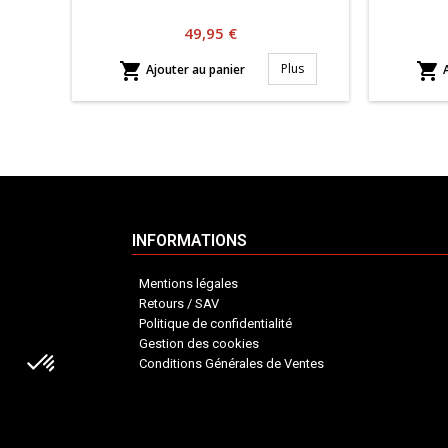
Prix
49,95 €


Plus
Ajouter au panier
A
INFORMATIONS
Mentions légales
Retours / SAV
Politique de confidentialité
Gestion des cookies
Conditions Générales de Ventes