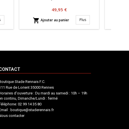
Prix
49,95 €


s
Plus
Ajouter au panier
Aj
CONTACT
Boutique Stade Rennais F.C.
111 Rue de Lorient 35000 Rennes
Horaires d'ouverture : Du mardi au samedi : 10h – 19h
en continu, Dimanche/Lundi : fermé
Téléphone: 02 99 14 35 80
Email : boutique@staderennais.fr
Nous contacter