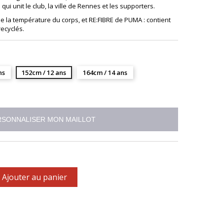
 qui unit le club, la ville de Rennes et les supporters.
de la température du corps, et RE:FIBRE de PUMA : contient
ecyclés.
ns
152cm / 12 ans
164cm / 14 ans
SONNALISER MON MAILLOT
Ajouter au panier