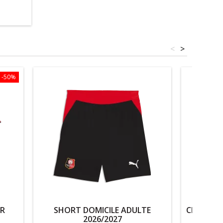
<
>
-50%
OR
SHORT DOMICILE ADULTE
CHAUSSET
2026/2027