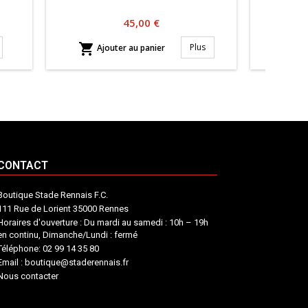
Prix
45,00 €


Plus
Ajouter au panier
Aj
CONTACT
Boutique Stade Rennais F.C.
111 Rue de Lorient 35000 Rennes
Horaires d'ouverture : Du mardi au samedi : 10h – 19h
en continu, Dimanche/Lundi : fermé
Téléphone: 02 99 14 35 80
Email : boutique@staderennais.fr
Nous contacter