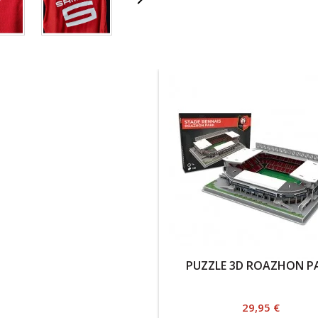

PUZZLE 3D ROAZHON P
Prix
29,95 €