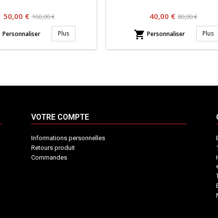
Prix
Prix
Prix
Prix
50,00 €
40,00 €
100,00 €
80,00 €
habituel
habituel


Plus
Plus
Personnaliser
Personnaliser
VOTRE COMPTE
Informations personnelles
Retours produit
Commandes
INFORMATIONS
VOTRE
CONTACT
COMPTE