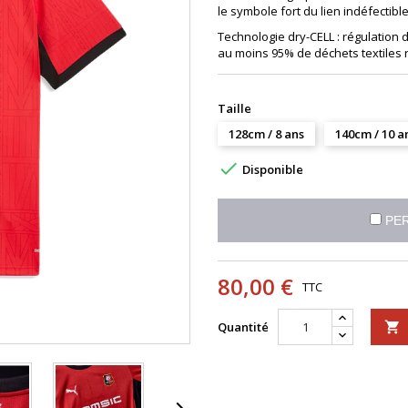
le symbole fort du lien indéfectible
Technologie dry-CELL : régulation 
au moins 95% de déchets textiles r
Taille
128cm / 8 ans
140cm / 10 a

Disponible
PER
80,00 €
TTC
Quantité
