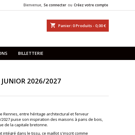
Bienvenue,
Se connecter
ou
Créez votre compte
shopping_cart
Panier:
0
Produits - 0,00 €
ONS
BILLETTERIE
 JUNIOR 2026/2027
Rennes, entre héritage architectural et ferveur
26/2027 puise son inspiration des maisons à pans de bois,
e de la capitale bretonne.
intégré dans le tissu, ce maillot s'inscrit comme