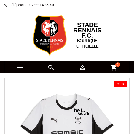
Téléphone:
02 99 14 35 80
STADE
RENNAIS
F.C.
BOUTIQUE
OFFICIELLE
0



shopping_cart
-50%