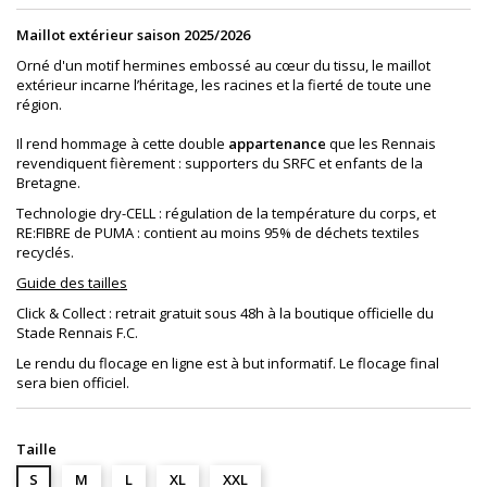
Maillot extérieur saison 2025/2026
Orné d'un motif hermines embossé au cœur du tissu, le maillot
extérieur incarne l’héritage, les racines et la fierté de toute une
région.
Il rend hommage à cette double
appartenance
que les Rennais
revendiquent fièrement : supporters du SRFC et enfants de la
Bretagne.
Technologie dry-CELL : régulation de la température du corps, et
RE:FIBRE de PUMA : contient au moins 95% de déchets textiles
recyclés.
Guide des tailles
Click & Collect : retrait gratuit sous 48h à la boutique officielle du
Stade Rennais F.C.
Le rendu du flocage en ligne est à but informatif. Le flocage final
sera bien officiel.
Taille
S
M
L
XL
XXL