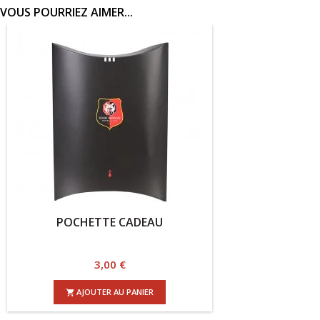
VOUS POURRIEZ AIMER...
U
PUZZLE 3D ROAZHON 
Prix
29,95 €
AJOUTER AU PANIER
