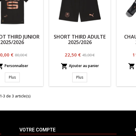
OT THIRD JUNIOR
SHORT THIRD ADULTE
CHAU
2025/2026
2025/2026
rix
Prix
Prix
Prix
P
0,00 €
22,50 €
1
80,00 €
45,00 €
habituel
habituel



Personnaliser
Ajouter au panier
Plus
Plus
1-3 de 3 article(s)
VOTRE COMPTE