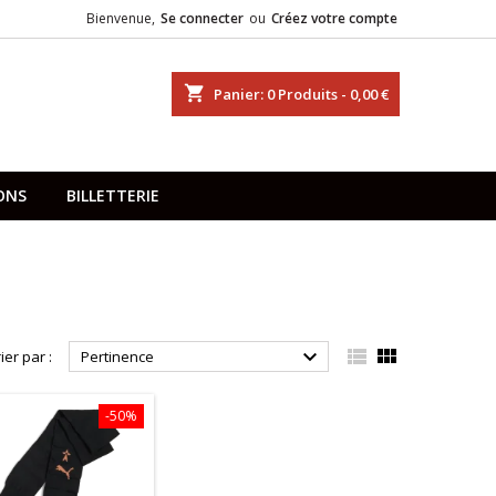
Bienvenue,
Se connecter
ou
Créez votre compte
shopping_cart
Panier:
0
Produits - 0,00 €
ONS
BILLETTERIE



ier par :
Pertinence
-50%