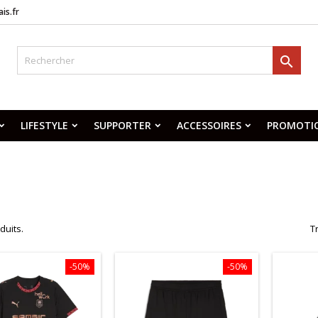
is.fr

LIFESTYLE
SUPPORTER
ACCESSOIRES
PROMOTI
D
oduits.
Tr
-50%
-50%