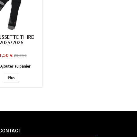
SSETTE THIRD
2025/2026
rix
Prix
1,50 €
23,00 €
habituel
Ajouter au panier
Plus
CONTACT