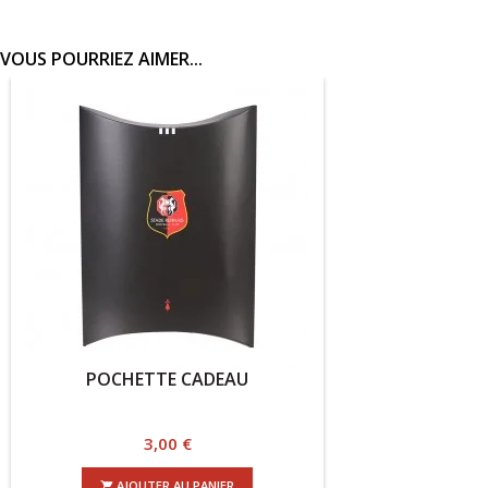
VOUS POURRIEZ AIMER...
POCHETTE CADEAU
Prix
3,00 €
AJOUTER AU PANIER
