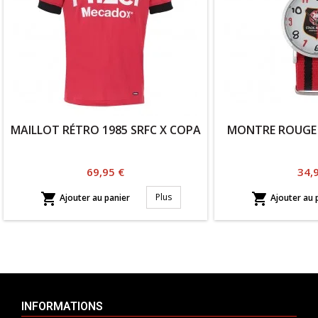
MAILLOT RÉTRO 1985 SRFC X COPA
MONTRE ROUGE 
Prix
Prix
69,95 €
34,


Plus
Ajouter au panier
Ajouter au 
INFORMATIONS