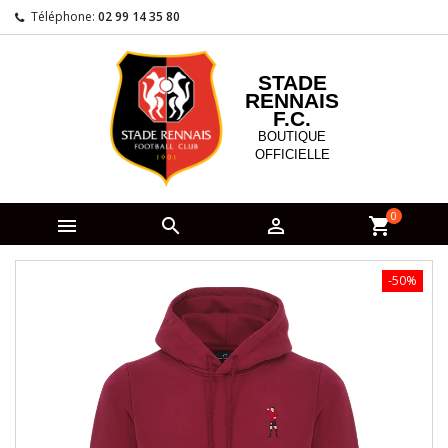
Téléphone:
02 99 14 35 80
STADE
RENNAIS
F.C.
BOUTIQUE
OFFICIELLE
0



shopping_cart
-50%