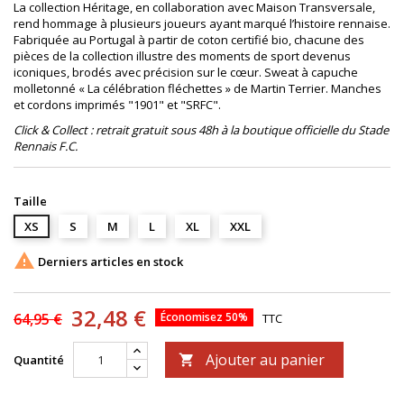
La collection Héritage, en collaboration avec Maison Transversale,
rend hommage à plusieurs joueurs ayant marqué l’histoire rennaise.
Fabriquée au Portugal à partir de coton certifié bio, chacune des
pièces de la collection illustre des moments de sport devenus
iconiques, brodés avec précision sur le cœur. Sweat à capuche
molletonné « La célébration fléchettes » de Martin Terrier. Manches
et cordons imprimés "1901" et "SRFC".
Click & Collect : retrait gratuit sous 48h à la boutique officielle du Stade
Rennais F.C.
Taille
XS
S
M
L
XL
XXL

Derniers articles en stock
32,48 €
64,95 €
Économisez 50%
TTC
Ajouter au panier
Quantité
