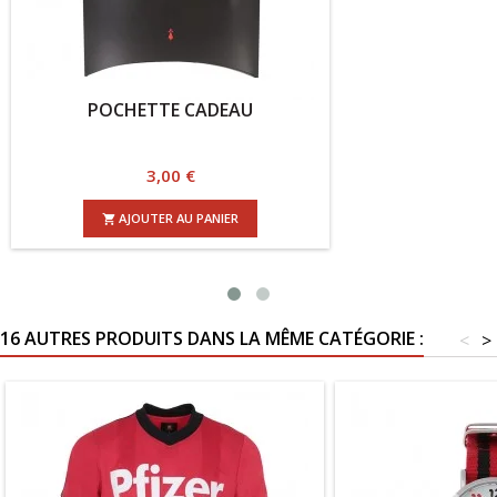
TE CADEAU
PUZZLE 3D
rix
Pr
,00 €
2
ER AU PANIER
AJOUT

16 AUTRES PRODUITS DANS LA MÊME CATÉGORIE :
<
>