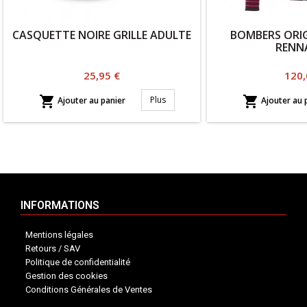
CASQUETTE NOIRE GRILLE ADULTE
BOMBERS ORIG
RENNA
Prix
Prix
25,95 €
120,


Plus
Ajouter au panier
Ajouter au 
INFORMATIONS
Mentions légales
Retours / SAV
Politique de confidentialité
Gestion des cookies
Conditions Générales de Ventes