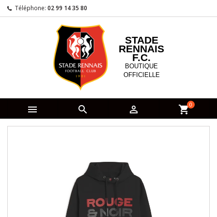
Téléphone:
02 99 14 35 80
STADE
RENNAIS
F.C.
BOUTIQUE
OFFICIELLE
0



shopping_cart