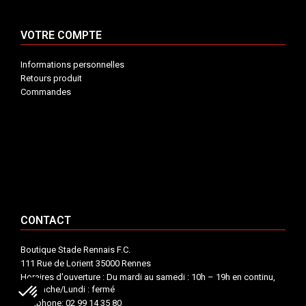
VOTRE COMPTE
Informations personnelles
Retours produit
Commandes
INFORMATIONS


VOTRE COMPTE


CONTACT


CONTACT
Boutique Stade Rennais F.C.
111 Rue de Lorient 35000 Rennes
Horaires d'ouverture : Du mardi au samedi : 10h – 19h en continu,
Dimanche/Lundi : fermé
Téléphone: 02 99 14 35 80