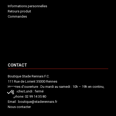
Informations personnelles
Retours produit
Commandes
INFORMATIONS


VOTRE COMPTE


CONTACT


CONTACT
Boutique Stade Rennais F.C.
111 Rue de Lorient 35000 Rennes
Horaires d'ouverture : Du mardi au samedi : 10h – 19h en continu,
Dimanche/Lundi : fermé
Téléphone: 02 99 14 35 80
Email : boutique@staderennais.fr
Nous contacter