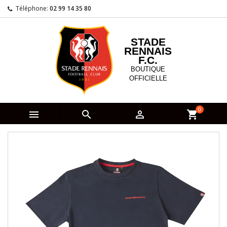
Téléphone:
02 99 14 35 80
STADE
RENNAIS
F.C.
BOUTIQUE
OFFICIELLE
0



shopping_cart