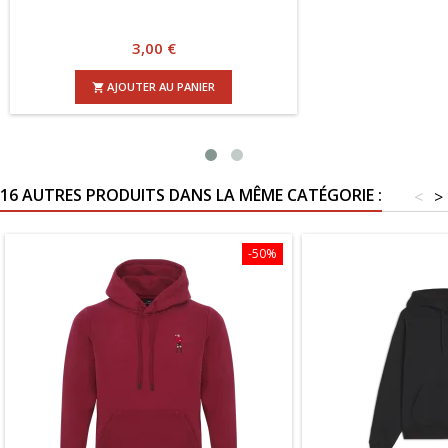
Prix
3,00 €
JOUTER AU PANIER
A

16 AUTRES PRODUITS DANS LA MÊME CATÉGORIE :
<
>
-50%