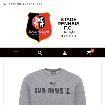
Téléphone:
02 99 14 35 80
STADE
RENNAIS
F.C.
BOUTIQUE
OFFICIELLE
0



shopping_cart