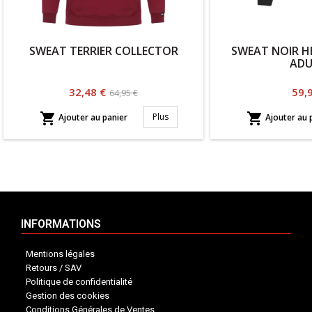
SWEAT TERRIER COLLECTOR
SWEAT NOIR H
ADU
Prix
Prix
Prix
32,48 €
59,
64,95 €
habituel


Plus
Ajouter au panier
Ajouter au 
INFORMATIONS
Mentions légales
Retours / SAV
Politique de confidentialité
Gestion des cookies
Conditions Générales de Ventes