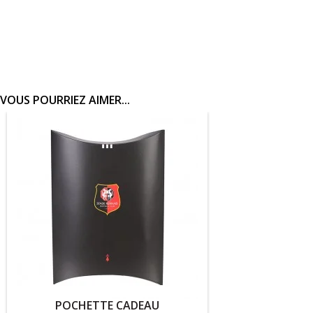
VOUS POURRIEZ AIMER...
ETTE CADEAU
PUZZLE 