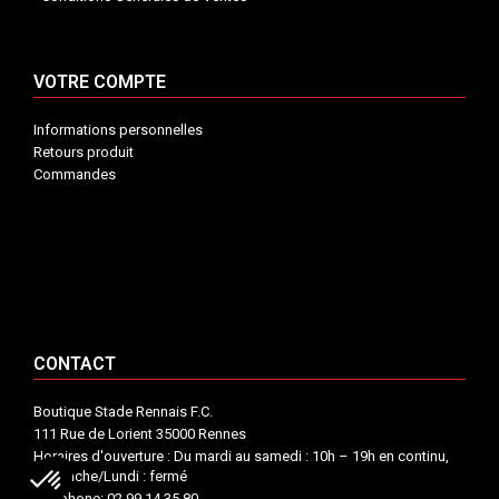
VOTRE COMPTE
Informations personnelles
Retours produit
Commandes
INFORMATIONS


VOTRE COMPTE


CONTACT


CONTACT
Boutique Stade Rennais F.C.
111 Rue de Lorient 35000 Rennes
Horaires d'ouverture : Du mardi au samedi : 10h – 19h en continu,
Dimanche/Lundi : fermé
Téléphone: 02 99 14 35 80