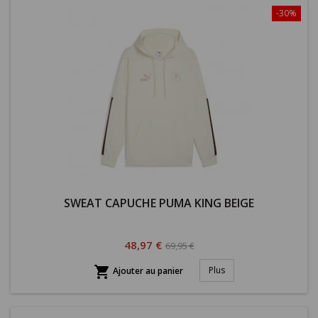
-30%
SWEAT CAPUCHE PUMA KING BEIGE
Prix
Prix
48,97 €
69,95 €
habituel

Plus
Ajouter au panier