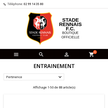
Téléphone:
02 99 14 35 80
STADE
RENNAIS
F.C.
BOUTIQUE
OFFICIELLE
0



shopping_cart
ENTRAINEMENT

Pertinence
Affichage 1-50 de 88 article(s)