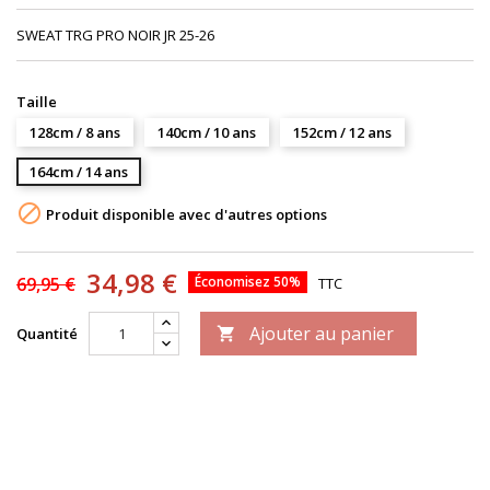
SWEAT TRG PRO NOIR JR 25-26
Taille
128cm / 8 ans
140cm / 10 ans
152cm / 12 ans
164cm / 14 ans

Produit disponible avec d'autres options
34,98 €
69,95 €
Économisez 50%
TTC
Ajouter au panier
Quantité
