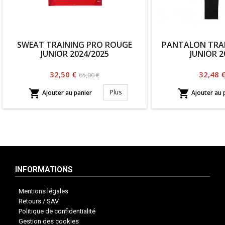
SWEAT TRAINING PRO ROUGE
PANTALON TRAI
JUNIOR 2024/2025
JUNIOR 2
Prix
Prix
Prix
32,50 €
32,48 
65,00 €
habituel


Plus
Ajouter au panier
Ajouter au 
INFORMATIONS
Mentions légales
Retours / SAV
Politique de confidentialité
Gestion des cookies