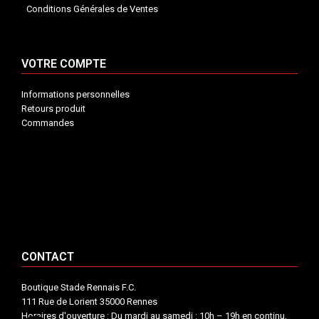
Conditions Générales de Ventes
VOTRE COMPTE
Informations personnelles
Retours produit
Commandes
INFORMATIONS


VOTRE COMPTE


CONTACT


CONTACT
Boutique Stade Rennais F.C.
111 Rue de Lorient 35000 Rennes
Horaires d'ouverture : Du mardi au samedi : 10h – 19h en continu,