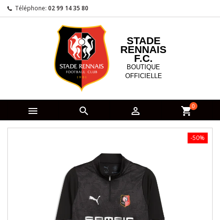
Téléphone:
02 99 14 35 80
STADE
RENNAIS
F.C.
BOUTIQUE
OFFICIELLE
0



shopping_cart
-50%