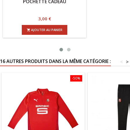
POCHETTE CADEAU
PUZ
Prix
3,00 €
AJOUTER AU PANIER

16 AUTRES PRODUITS DANS LA MÊME CATÉGORIE :
<
>
-50%