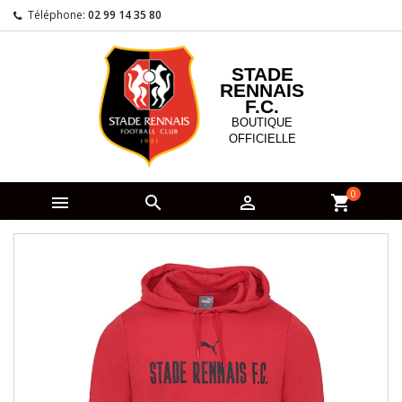
Téléphone:
02 99 14 35 80
STADE
RENNAIS
F.C.
BOUTIQUE
OFFICIELLE
0



shopping_cart