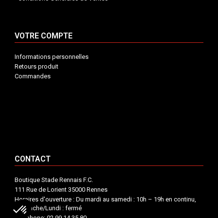
VOTRE COMPTE
Informations personnelles
Retours produit
Commandes
INFORMATIONS


VOTRE COMPTE


CONTACT


CONTACT
Boutique Stade Rennais F.C.
111 Rue de Lorient 35000 Rennes
Horaires d'ouverture : Du mardi au samedi : 10h – 19h en continu,
Dimanche/Lundi : fermé
Téléphone: 02 99 14 35 80