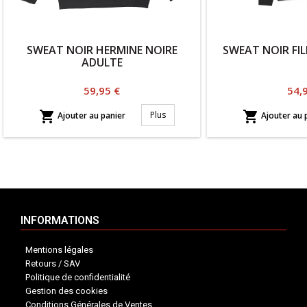
SWEAT NOIR HERMINE NOIRE
SWEAT NOIR FI
ADULTE
Prix
Prix
59,95 €
54,


Plus
Ajouter au panier
Ajouter au 
INFORMATIONS
Mentions légales
Retours / SAV
Politique de confidentialité
Gestion des cookies
Conditions Générales de Ventes